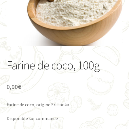
Ouvrir
Présentation
le
menu
Ouvrir
Mon Compte
enfant
le
menu
Contact
enfant
Farine de coco, 100g
0,90
€
Farine de coco, origine Sri Lanka
Disponible sur commande