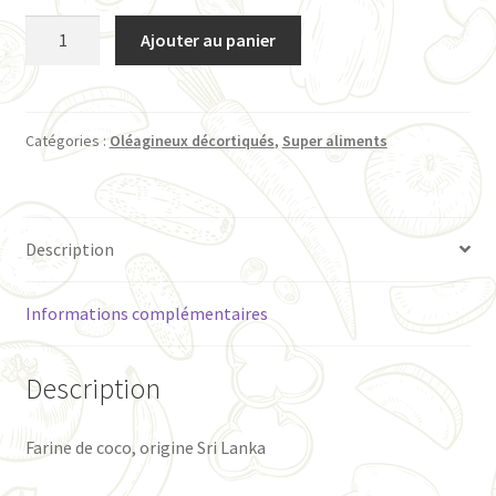
quantité
Ajouter au panier
de
Farine
de
coco,
Catégories :
Oléagineux décortiqués
,
Super aliments
100g
Description
Informations complémentaires
Description
Farine de coco, origine Sri Lanka