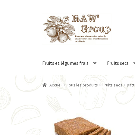
Aller
Aller
à
au
la
contenu
navigation
Fruits et légumes frais
Fruits secs
Accueil
Tous les produits
Fruits secs
Datt