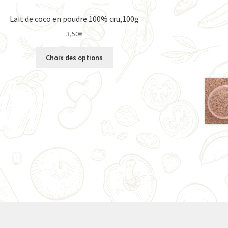
Lait de coco en poudre 100% cru,100g
3,50
€
Ce
Choix des options
produit
a
plusieurs
variations.
Les
options
peuvent
être
choisies
sur
la
page
du
produit