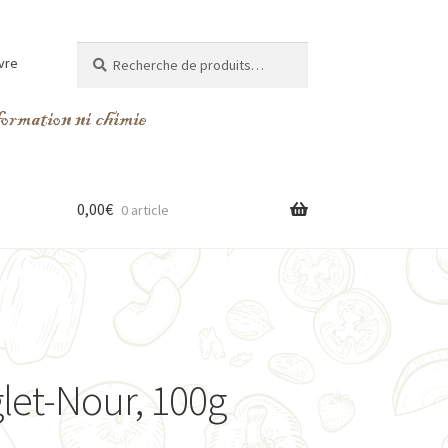
Recherche
Recherche
vre
pour :
0,00
€
0 article
let-Nour, 100g