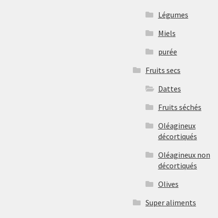
Légumes
Miels
purée
Fruits secs
Dattes
Fruits séchés
Oléagineux
décortiqués
Oléagineux non
décortiqués
Olives
Super aliments