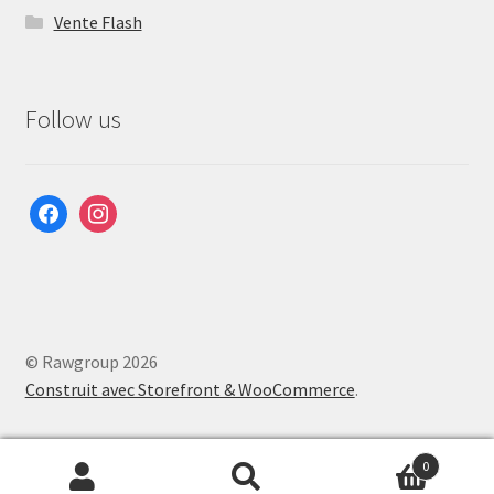
Vente Flash
Follow us
facebook
instagram
© Rawgroup 2026
Construit avec Storefront & WooCommerce
.
0
Recherche
Recherche