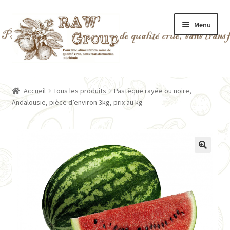
Aller
Aller
Menu
à
au
la
contenu
navigation
Fruits et légumes frais
Accueil
Tous les produits
Pastèque rayée ou noire,
Ouvrir
Andalousie, pièce d’environ 3kg, prix au kg
Fruits secs
le
menu
Super aliments
enfant
Algues séchées
🔍
Ouvrir
Divers
le
menu
Ustensiles
enfant