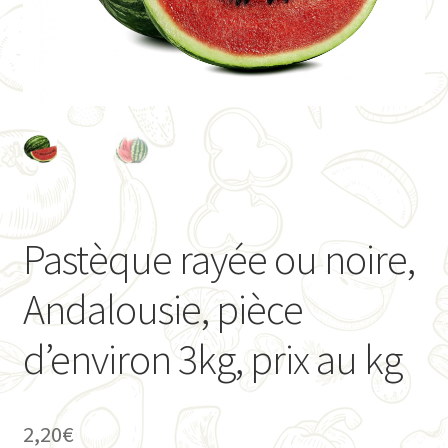
Ouvrir
Présentation
le
menu
Ouvrir
Mon Compte
enfant
le
menu
Contact
enfant
Pastèque rayée ou noire,
Andalousie, pièce
d’environ 3kg, prix au kg
2,20
€